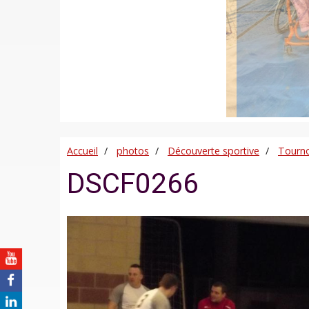
Accueil
photos
Découverte sportive
Tourno
DSCF0266