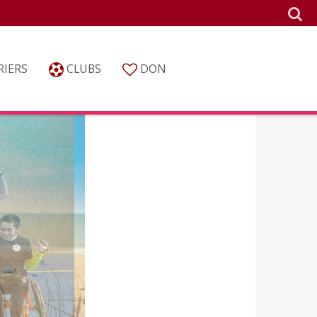
IERS
CLUBS
DON