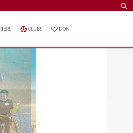
IERS
CLUBS
DON