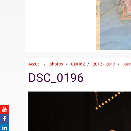
Accueil
photos
CDH62
2012 - 2013
Jou
DSC_0196