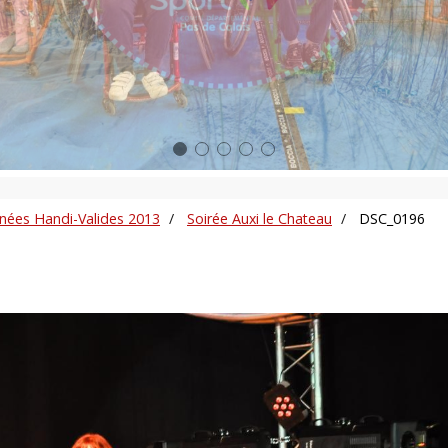
rnées Handi-Valides 2013
Soirée Auxi le Chateau
DSC_0196